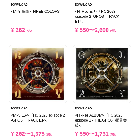
DOWNLOAD
DOWNLOAD
<MP3 単曲>THREE COLORS
<Hi-Res E.P>『HC 2023
episode 2 -GHOST TRACK
E.P-』
¥ 262
¥ 550〜2,600
税込
税込
DOWNLOAD
DOWNLOAD
<MP3 E.P>『HC 2023 episode 2
<Hi-Res ALBUM>『HC 2023
-GHOST TRACK E.P-』
episode 1 - THE GHOST/限界突
破-』
¥ 262〜1,375
¥ 550〜1,731
税込
税込