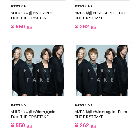
DOWNLOAD
DOWNLOAD
<Hi-Res 単曲>BAD APPLE –
<MP3 単曲>BAD APPLE – From
From THE FIRST TAKE
THE FIRST TAKE
¥ 550
¥ 262
税込
税込
DOWNLOAD
DOWNLOAD
<Hi-Res 単曲>Winter,again -
<MP3 単曲>Winter,again - From
From THE FIRST TAKE
THE FIRST TAKE
¥ 550
¥ 262
税込
税込