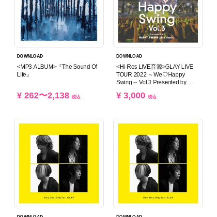
DOWNLOAD
DOWNLOAD
<MP3 ALBUM>『The Sound Of
<Hi-Res LIVE音源>GLAY LIVE
Life』
TOUR 2022 ～We♡Happy
Swing～ Vol.3 Presented by
HAPPY SWING 25th Anniv. in
¥ 262〜2,138
¥ 3,000
MAKUHARI MESSE<DAY1>
税込
税込
DOWNLOAD
DOWNLOAD