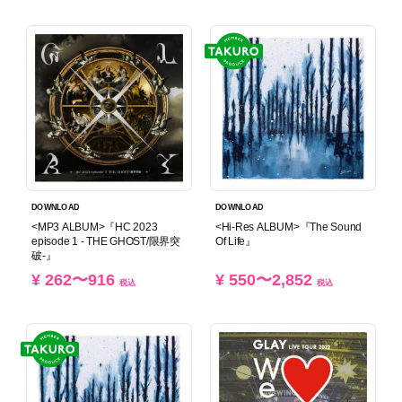
DOWNLOAD
DOWNLOAD
<MP3 ALBUM>『HC 2023
<Hi-Res ALBUM>『The Sound
episode 1 - THE GHOST/限界突
Of Life』
破-』
¥ 262〜916
¥ 550〜2,852
税込
税込