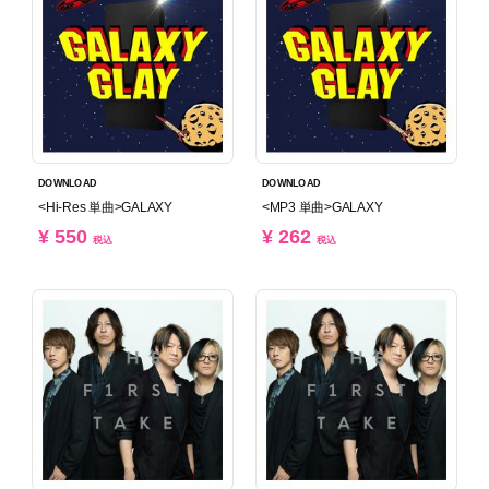
DOWNLOAD
DOWNLOAD
<Hi-Res 単曲>GALAXY
<MP3 単曲>GALAXY
¥ 550
¥ 262
税込
税込