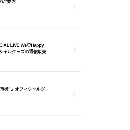
のご案内
ECIAL LIVE We♡Happy
a～』オフィシャルグッズの通信販売
l.3 “旧市街”』オフィシャルグ