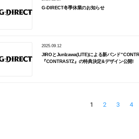
G-DIRECT冬季休業のお知らせ
2025.09.12
JIROとJunIzawa(LITE)による新バンド“CONT
『CONTRASTZ』の特典決定&デザイン公開!
1
2
3
4