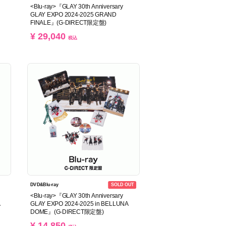
<Blu-ray>『GLAY 30th Anniversary
GLAY EXPO 2024-2025 GRAND
FINALE』(G-DIRECT限定盤)
¥ 29,040
税込
SOLD OUT
DVD&Blu-ray
<Blu-ray>『GLAY 30th Anniversary
A
GLAY EXPO 2024-2025 in BELLUNA
DOME』(G-DIRECT限定盤)
¥ 14,850