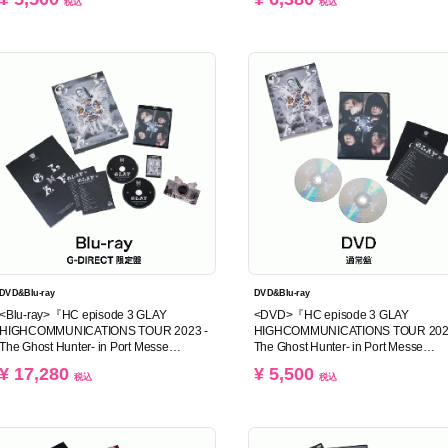
税込
税込
DVD&Blu-ray
DVD&Blu-ray
<Blu-ray>『HC episode 3 GLAY
<DVD>『HC episode 3 GLAY
HIGHCOMMUNICATIONS TOUR 2023 -
HIGHCOMMUNICATIONS TOUR 202
The Ghost Hunter- in Port Messe
The Ghost Hunter- in Port Messe
Nagoya』(G-DIRECT限定盤)
Nagoya』(通常盤)
¥ 17,280
¥ 5,500
税込
税込