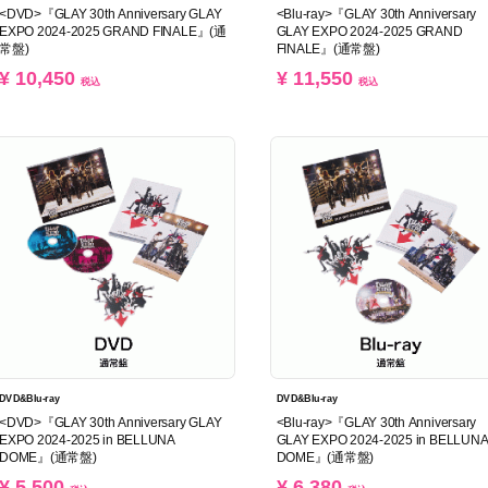
<DVD>『GLAY 30th Anniversary GLAY
<Blu-ray>『GLAY 30th Anniversary
EXPO 2024-2025 GRAND FINALE』(通
GLAY EXPO 2024-2025 GRAND
常盤)
FINALE』(通常盤)
¥ 10,450
¥ 11,550
税込
税込
DVD&Blu-ray
DVD&Blu-ray
<DVD>『GLAY 30th Anniversary GLAY
<Blu-ray>『GLAY 30th Anniversary
EXPO 2024-2025 in BELLUNA
GLAY EXPO 2024-2025 in BELLUN
DOME』(通常盤)
DOME』(通常盤)
¥ 5,500
¥ 6,380