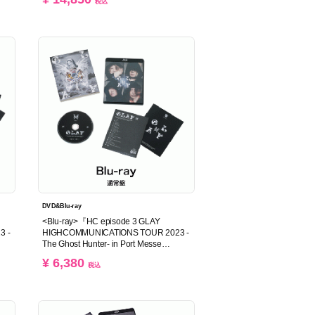
税込
DVD&Blu-ray
<Blu-ray>『HC episode 3 GLAY
3 -
HIGHCOMMUNICATIONS TOUR 2023 -
The Ghost Hunter- in Port Messe
Nagoya』(通常盤)
¥ 6,380
税込