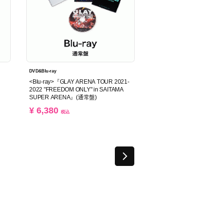
DVD&Blu-ray
<Blu-ray>『GLAY ARENA TOUR 2021-
2022 "FREEDOM ONLY" in SAITAMA
SUPER ARENA』(通常盤)
¥ 6,380
税込