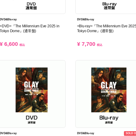
DVD&Blu-ray
DVD&Blu-ray
<DVD>『The Millennium Eve 2025 in
<Blu-ray>『The Millennium Eve 2025
Tokyo Dome』(通常盤)
Tokyo Dome』(通常盤)
¥ 6,600
¥ 7,700
税込
税込
SOLD O
DVD&Blu-ray
DVD&Blu-ray