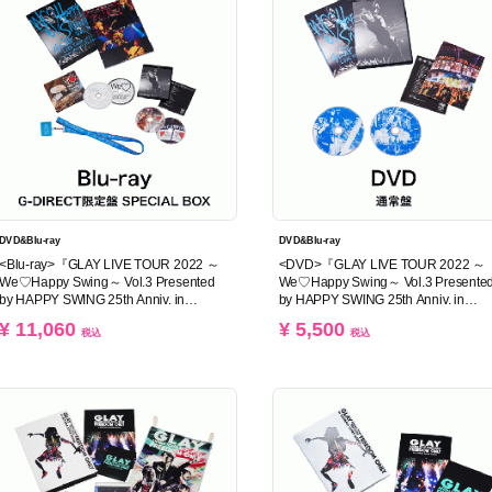
DVD&Blu-ray
DVD&Blu-ray
<Blu-ray>『GLAY LIVE TOUR 2022 ～
<DVD>『GLAY LIVE TOUR 2022 ～
We♡Happy Swing～ Vol.3 Presented
We♡Happy Swing～ Vol.3 Presente
by HAPPY SWING 25th Anniv. in
by HAPPY SWING 25th Anniv. in
MAKUHARI MESSE』(G-DIRECT限定
MAKUHARI MESSE』(通常盤)
¥ 11,060
¥ 5,500
盤 SPECIAL BOX)
税込
税込