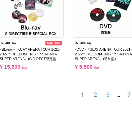
SOLD OUT
DVD&Blu-ray
DVD&Blu-ray
<Blu-ray>『GLAY ARENA TOUR 2021-
<DVD>『GLAY ARENA TOUR 2021-
2022 "FREEDOM ONLY" in SAITAMA
2022 "FREEDOM ONLY" in SAITAMA
SUPER ARENA』(G-DIRECT限定盤
SUPER ARENA』(通常盤)
SPECIAL BOX)
¥ 15,800
¥ 5,500
税込
税込
1
2
3
…
7