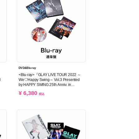
DVD&Blu-ray
<Blu-ray>『GLAY LIVE TOUR 2022 ～
d
We♡Happy Swing～ Vol.3 Presented
by HAPPY SWING 25th Anniv. in
MAKUHARI MESSE』(通常盤)
¥ 6,380
税込