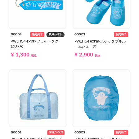
販売終了
残りわずか
販売終了
GOODS
GOODS
<WLHS4 extra>フライトタグ
<WLHS4 extra>ポケッタブルル
(ZURA)
ームシューズ
¥ 1,300
¥ 2,900
税込
税込
SOLD OUT
販売終了
GOODS
GOODS