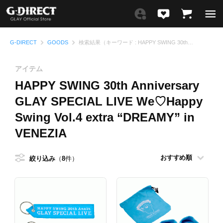
G-DIRECT
GOODS
検索結果（キーワード : HAPPY SWING 30th Anniversary GLAY SPECIAL LIVE We♡Happy Swing Vol.4 extra “DREAMY” in VENEZIA)
アイテム
HAPPY SWING 30th Anniversary
GLAY SPECIAL LIVE We♡Happy
Swing Vol.4 extra “DREAMY” in
VENEZIA
絞り込み
8