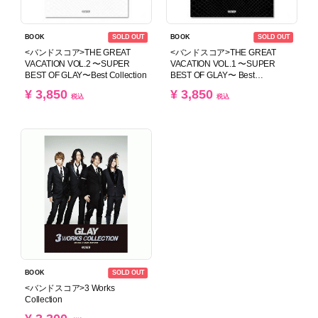
SOLD OUT
SOLD OUT
BOOK
BOOK
<バンドスコア>THE GREAT
<バンドスコア>THE GREAT
VACATION VOL.2 〜SUPER
VACATION VOL.1 〜SUPER
BEST OF GLAY〜Best Collection
BEST OF GLAY〜 Best
Collection
¥ 3,850
¥ 3,850
税込
税込
SOLD OUT
BOOK
<バンドスコア>3 Works
Collection