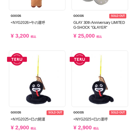
SOLD OUT
GOODS
GOODS
<NYG2026>午の運呼
GLAY 30th Anniversary LIMITED
G-SHOCK ”GLAYER”
¥ 3,200
¥ 25,000
税込
税込
SOLD OUT
SOLD OUT
GOODS
GOODS
<NYG2025>巳の開運
<NYG2025>巳の運呼
¥ 2,900
¥ 2,900
税込
税込