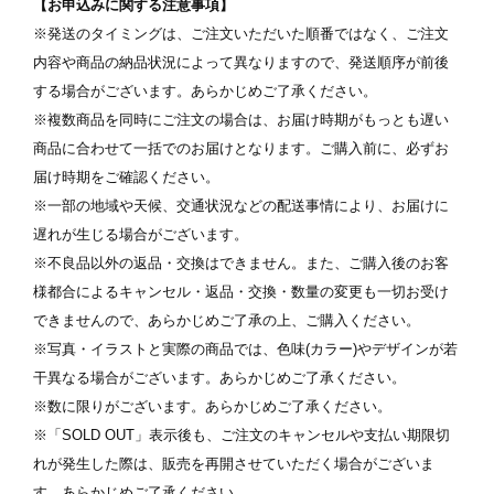
【お申込みに関する注意事項】
ます
※ 写真は配置後も変更できます
※
※発送のタイミングは、ご注文いただいた順番ではなく、ご注文
内容や商品の納品状況によって異なりますので、発送順序が前後
する場合がございます。あらかじめご了承ください。
※複数商品を同時にご注文の場合は、お届け時期がもっとも遅い
商品に合わせて一括でのお届けとなります。ご購入前に、必ずお
届け時期をご確認ください。
※一部の地域や天候、交通状況などの配送事情により、お届けに
遅れが生じる場合がございます。
※不良品以外の返品・交換はできません。また、ご購入後のお客
様都合によるキャンセル・返品・交換・数量の変更も一切お受け
できませんので、あらかじめご了承の上、ご購入ください。
※写真・イラストと実際の商品では、色味(カラー)やデザインが若
干異なる場合がございます。あらかじめご了承ください。
※数に限りがございます。あらかじめご了承ください。
※「SOLD OUT」表示後も、ご注文のキャンセルや支払い期限切
れが発生した際は、販売を再開させていただく場合がございま
す。あらかじめご了承ください。