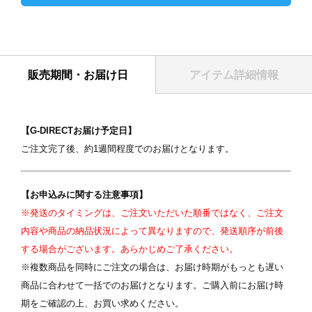
販売期間・お届け日
アイテム詳細情報
表紙
【G-DIRECTお届け予定日】
ご注文完了後、約1週間程度でのお届けとなります。
【お申込みに関する注意事項】
※発送のタイミングは、ご注文いただいた順番ではなく、ご注文
内容や商品の納品状況によって異なりますので、発送順序が前後
写真を選択
する場合がございます。あらかじめご了承ください。
※複数商品を同時にご注文の場合は、お届け時期がもっとも遅い
ます
※ 写真は配置後も変更できます
※
商品に合わせて一括でのお届けとなります。ご購入前にお届け時
期をご確認の上、お買い求めください。