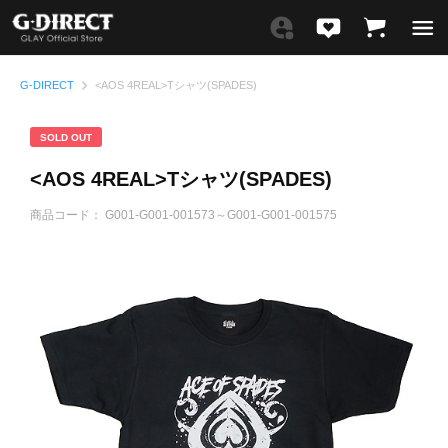
G-DIRECT
<AOS 4REAL>Tシャツ(SPADES)
SOLD OUT
<AOS 4REAL>Tシャツ(SPADES)
商品コード：
G001-G001-001573～G001-G001-001575