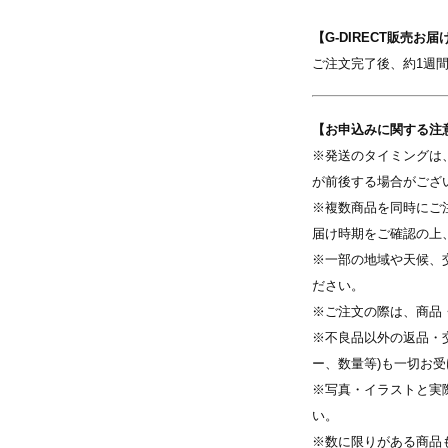
【G-DIRECT販売お届
​ご注文完了後、約1週
【お申込みに関する注
写真を選択
※発送のタイミングは
が前後する場合がござ
す
※ 写真は配置後も変更できます
※複数商品を同時にご
届け時期をご確認の上
※一部の地域や天候、
ださい。
※ご注文の際は、商品
※不良品以外の返品・
ー、数量等)も一切お
※写真・イラストと実
い。
※数に限りがある商品