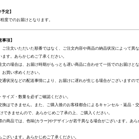
け予定】​
間程度でのお届けとなります。
意事項】
写真を選択
、ご注文いただいた順番ではなく、ご注文内容や商品の納品状況によって異
います。あらかじめご了承ください。
※ 写真は配置後も変更できます
注文の場合は、お届け時期がもっとも遅い商品に合わせて一括でのお届けと
、お買い求めください。
交通状況などの配送事情により、お届けに遅れが生じる場合がございますの
・サイズ・数量を必ずご確認ください。
交換はできません。また、ご購入後のお客様都合によるキャンセル・返品・交
受けできませんので、あらかじめご了承の上、ご購入ください。
際の商品では、色味(カラー)やデザインが若干異なる場合がございます。あら
もございます。あらかじめご了承ください。