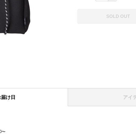
SOLD OUT
お届け日
アイ
表紙
】
00〜