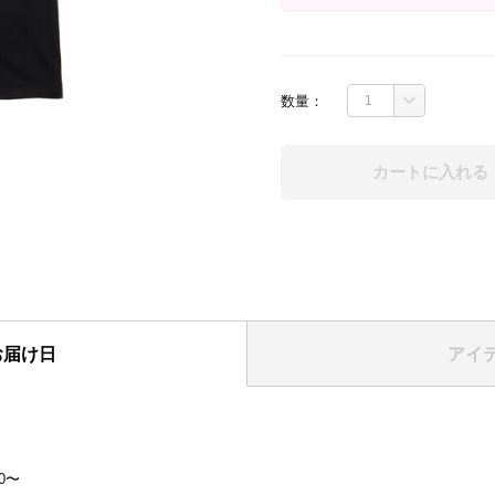
数量：
カートに入れる
お届け日
アイ
表紙
】
00〜