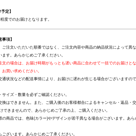
け予定】​
間程度でのお届けとなります。
意事項】
写真を選択
、ご注文いただいた順番ではなく、ご注文内容や商品の納品状況によって異
います。あらかじめご了承ください。
※ 写真は配置後も変更できます
注文の場合は、お届け時期がもっとも遅い商品に合わせて一括でのお届けと
、お買い求めください。
交通状況などの配送事情により、お届けに遅れが生じる場合がございますの
・サイズ・数量を必ずご確認ください。
交換はできません。また、ご購入後のお客様都合によるキャンセル・返品・交
受けできませんので、あらかじめご了承の上、ご購入ください。
際の商品では、色味(カラー)やデザインが若干異なる場合がございます。あら
もございます。あらかじめご了承ください。