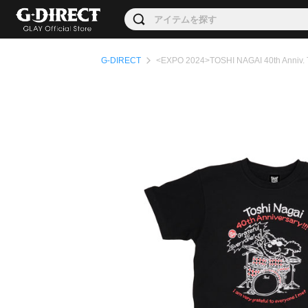
G-DIRECT
<EXPO 2024>TOSHI NAGAI 40th Ann