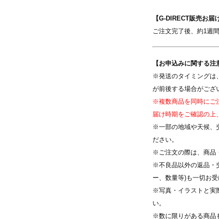
【G-DIRECT販売お届
ご注文完了後、約1週
【お申込みに関する注
写真を選択
※発送のタイミングは
が前後する場合がござ
す
※ 写真は配置後も変更できます
※複数商品を同時にご
届け時期をご確認の上
※一部の地域や天候、
ださい。
※ご注文の際は、商品
※不良品以外の返品・
ー、数量等)も一切お
※写真・イラストと実
い。
※数に限りがある商品