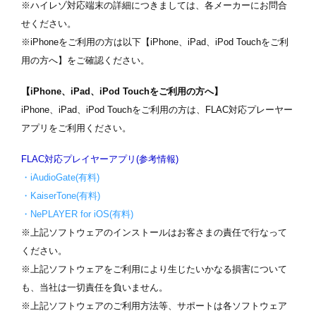
※ハイレゾ対応端末の詳細につきましては、各メーカーにお問合
表紙
せください。
※iPhoneをご利用の方は以下【iPhone、iPad、iPod Touchをご利
用の方へ】をご確認ください。
【iPhone、iPad、iPod Touchをご利用の方へ】
iPhone、iPad、iPod Touchをご利用の方は、FLAC対応プレーヤー
アプリをご利用ください。
FLAC対応プレイヤーアプリ(参考情報)
・iAudioGate(有料)
写真を選択
・KaiserTone(有料)
ます
※ 写真は配置後も変更できます
※
・NePLAYER for iOS(有料)
※上記ソフトウェアのインストールはお客さまの責任で行なって
ください。
※上記ソフトウェアをご利用により生じたいかなる損害について
も、当社は一切責任を負いません。
※上記ソフトウェアのご利用方法等、サポートは各ソフトウェア