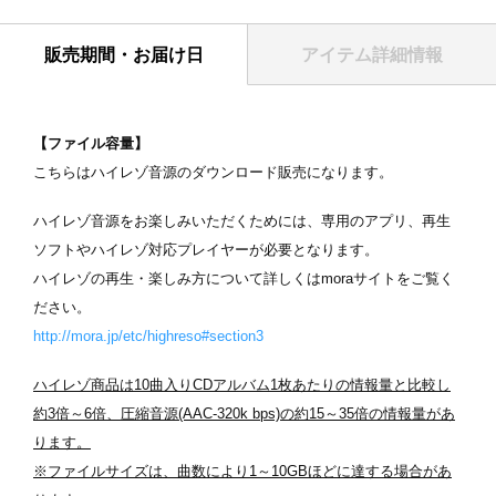
販売期間・お届け日
アイテム詳細情報
【ファイル容量】
こちらはハイレゾ音源のダウンロード販売になります。
ハイレゾ音源をお楽しみいただくためには、専用のアプリ、再生
ソフトやハイレゾ対応プレイヤーが必要となります。
ハイレゾの再生・楽しみ方について詳しくはmoraサイトをご覧く
ださい。
http://mora.jp/etc/highreso#section3
ハイレゾ商品は10
曲入りCD
アルバム1
枚あたりの情報量と比較し
約3
倍～6
倍、圧縮音源(AAC-320k bps)
の約15
～35倍の情報量があ
ります。
※ファイルサイズは、曲数により1～10GBほどに達する場合があ