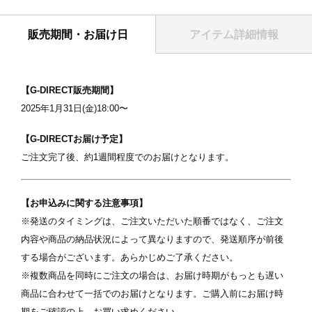
販売期間・お届け日
アイテム詳細情報
表紙
【G-DIRECT販売期間】
2025年1月31日(金)18:00〜
【G-DIRECTお届け予定】
ご注文完了後、約1週間程度でのお届けとなります。
【お申込みに関する注意事項】
※発送のタイミングは、ご注文いただいた順番ではなく、ご注文
内容や商品の納品状況によって異なりますので、発送順序が前後
写真を選択
する場合がございます。あらかじめご了承ください。
※複数商品を同時にご注文の場合は、お届け時期がもっとも遅い
ます
※ 写真は配置後も変更できます
※
商品に合わせて一括でのお届けとなります。ご購入前にお届け時
期をご確認の上、お買い求めください。