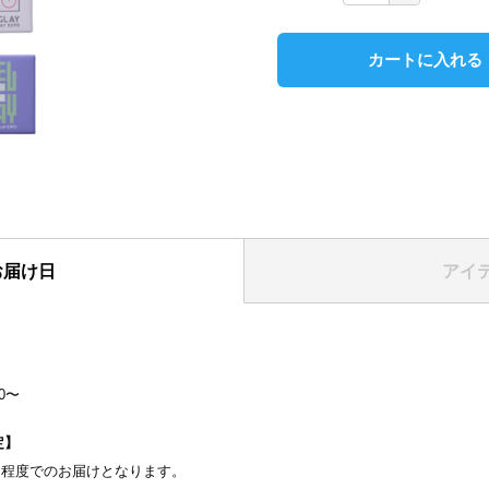
カートに入れる
お届け日
アイ
表紙
】
00〜
定】
間程度でのお届けとなります。