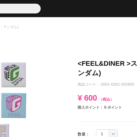
種・ランダム)
<FEEL&DINER
ンダム)
商品コード：
G001-G001-002856
¥
600
（税込）
購入ポイント：
6
ポイント
数量：