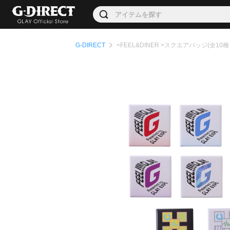
G-DIRECT
<FEEL&DINER >スクエアバッジ(全10