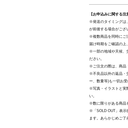
【お申込みに関する注
※発送のタイミングは
写真を選択
が前後する場合がござ
※複数商品を同時にご
す
※ 写真は配置後も変更できます
届け時期をご確認の上
※一部の地域や天候、
ださい。
※ご注文の際は、商品
※不良品以外の返品・
ー、数量等)も一切お
※写真・イラストと実
い。
※数に限りがある商品
※「SOLD OUT」
ます。あらかじめご了