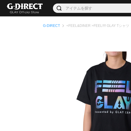
G-DIRECT
<FEEL&DINER >FEEL!!!! GLAY Tシャツ