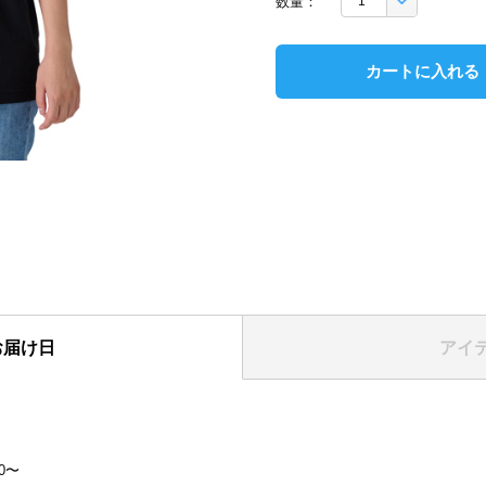
数量：
カートに入れる
お届け日
アイ
表紙
】
00〜