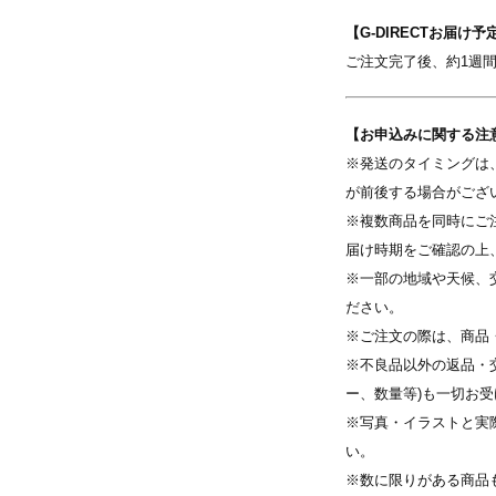
【G-DIRECTお届け予
ご注文完了後、約1週
【お申込みに関する注
写真を選択
※発送のタイミングは
が前後する場合がござ
す
※ 写真は配置後も変更できます
※複数商品を同時にご
届け時期をご確認の上
※一部の地域や天候、
ださい。
※ご注文の際は、商品
※不良品以外の返品・
ー、数量等)も一切お
※写真・イラストと実
い。
※数に限りがある商品