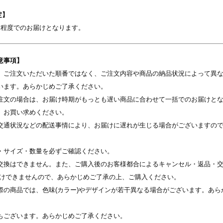
定】
間程度でのお届けとなります。
意事項】
写真を選択
、ご注文いただいた順番ではなく、ご注文内容や商品の納品状況によって異
います。あらかじめご了承ください。
※ 写真は配置後も変更できます
注文の場合は、お届け時期がもっとも遅い商品に合わせて一括でのお届けと
、お買い求めください。
交通状況などの配送事情により、お届けに遅れが生じる場合がございますの
・サイズ・数量を必ずご確認ください。
交換はできません。また、ご購入後のお客様都合によるキャンセル・返品・交
受けできませんので、あらかじめご了承の上、ご購入ください。
際の商品では、色味(カラー)やデザインが若干異なる場合がございます。あら
もございます。あらかじめご了承ください。