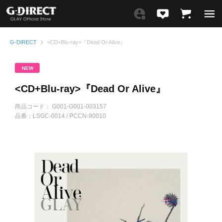
G-DIRECT
<CD+Blu-ray>『Dead Or Alive』
NEW
<CD+Blu-ray>『Dead Or Alive』
商品コード：
G001-G001-003157
品番：
LSGC-0014 / PCCN-90010