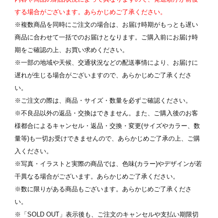
ます
※ 写真は配置後も変更できます
※
する場合がございます。あらかじめご了承ください。
※複数商品を同時にご注文の場合は、お届け時期がもっとも遅い
商品に合わせて一括でのお届けとなります。ご購入前にお届け時
期をご確認の上、お買い求めください。
※一部の地域や天候、交通状況などの配送事情により、お届けに
遅れが生じる場合がございますので、あらかじめご了承くださ
い。
※ご注文の際は、商品・サイズ・数量を必ずご確認ください。
※不良品以外の返品・交換はできません。また、ご購入後のお客
様都合によるキャンセル・返品・交換・変更(サイズやカラー、数
量等)も一切お受けできませんので、あらかじめご了承の上、ご購
入ください。
※写真・イラストと実際の商品では、色味(カラー)やデザインが若
干異なる場合がございます。あらかじめご了承ください。
※数に限りがある商品もございます。あらかじめご了承くださ
い。
※「SOLD OUT」表示後も、ご注文のキャンセルや支払い期限切