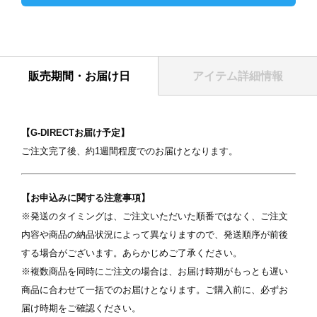
表紙
販売期間・お届け日
アイテム詳細情報
【G-DIRECTお届け予定】
ご注文完了後、約1週間程度でのお届けとなります。
【お申込みに関する注意事項】
※発送のタイミングは、ご注文いただいた順番ではなく、ご注文
写真を選択
内容や商品の納品状況によって異なりますので、発送順序が前後
する場合がございます。あらかじめご了承ください。
ます
※ 写真は配置後も変更できます
※
※複数商品を同時にご注文の場合は、お届け時期がもっとも遅い
商品に合わせて一括でのお届けとなります。ご購入前に、必ずお
届け時期をご確認ください。