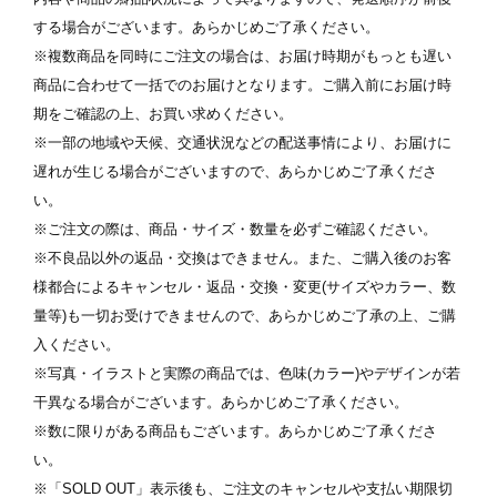
する場合がございます。あらかじめご了承ください。
※複数商品を同時にご注文の場合は、お届け時期がもっとも遅い
商品に合わせて一括でのお届けとなります。ご購入前にお届け時
期をご確認の上、お買い求めください。
※一部の地域や天候、交通状況などの配送事情により、お届けに
遅れが生じる場合がございますので、あらかじめご了承くださ
い。
写真を選択
※ご注文の際は、商品・サイズ・数量を必ずご確認ください。
※不良品以外の返品・交換はできません。また、ご購入後のお客
ます
※ 写真は配置後も変更できます
※
様都合によるキャンセル・返品・交換・変更(サイズやカラー、数
量等)も一切お受けできませんので、あらかじめご了承の上、ご購
入ください。
※写真・イラストと実際の商品では、色味(カラー)やデザインが若
干異なる場合がございます。あらかじめご了承ください。
※数に限りがある商品もございます。あらかじめご了承くださ
い。
※「SOLD OUT」表示後も、ご注文のキャンセルや支払い期限切