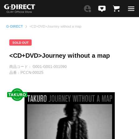
G-DIRECT
<CD+DVD>Journey without a map
SOLD OUT
<CD+DVD>Journey without a map
商品コード：
G001-G001-001090
品番：
PCCN-00025