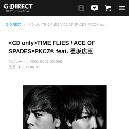
G-DIRECT
<CD only>TIME FLIES / ACE OF SPADES×PKCZ® feat. 登坂広臣
<CD only>TIME FLIES / ACE OF
SPADES×PKCZ® feat. 登坂広臣
商品コード：
G001-G001-001098
品番：
RZCD-86197