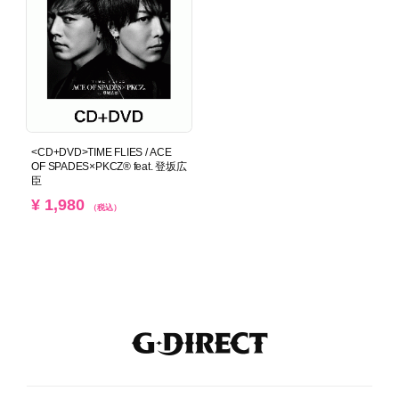
<CD+DVD>TIME FLIES / ACE
OF SPADES×PKCZ® feat. 登坂広
臣
¥ 1,980
（税込）