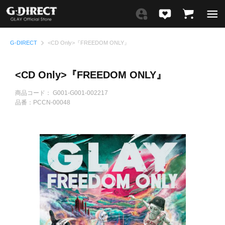
G-DIRECT
<CD Only>『FREEDOM ONLY』
<CD Only>『FREEDOM ONLY』
商品コード：
G001-G001-002217
品番：
PCCN-00048