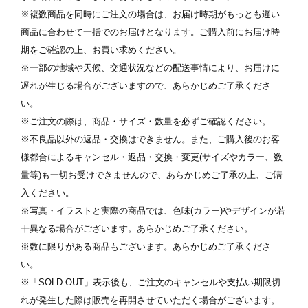
※複数商品を同時にご注文の場合は、お届け時期がもっとも遅い
商品に合わせて一括でのお届けとなります。ご購入前にお届け時
期をご確認の上、お買い求めください。
※一部の地域や天候、交通状況などの配送事情により、お届けに
遅れが生じる場合がございますので、あらかじめご了承くださ
い。
※ご注文の際は、商品・サイズ・数量を必ずご確認ください。
写真を選択
※不良品以外の返品・交換はできません。また、ご購入後のお客
様都合によるキャンセル・返品・交換・変更(サイズやカラー、数
ます
※ 写真は配置後も変更できます
※
量等)も一切お受けできませんので、あらかじめご了承の上、ご購
入ください。
※写真・イラストと実際の商品では、色味(カラー)やデザインが若
干異なる場合がございます。あらかじめご了承ください。
※数に限りがある商品もございます。あらかじめご了承くださ
い。
※「SOLD OUT」表示後も、ご注文のキャンセルや支払い期限切
れが発生した際は販売を再開させていただく場合がございます。