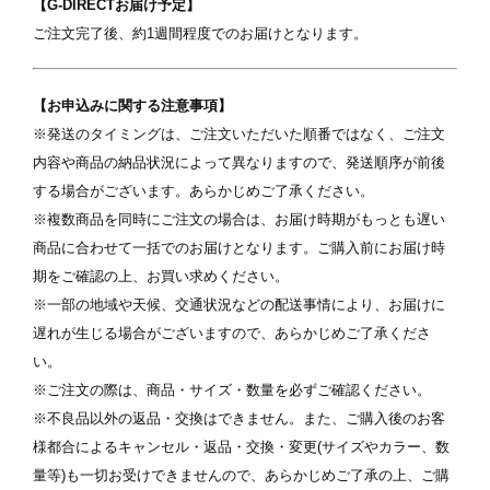
【G-DIRECTお届け予定】
ご注文完了後、約1週間程度でのお届けとなります。
表紙
【お申込みに関する注意事項】
※発送のタイミングは、ご注文いただいた順番ではなく、ご注文
内容や商品の納品状況によって異なりますので、発送順序が前後
する場合がございます。あらかじめご了承ください。
※複数商品を同時にご注文の場合は、お届け時期がもっとも遅い
商品に合わせて一括でのお届けとなります。ご購入前にお届け時
期をご確認の上、お買い求めください。
写真を選択
※一部の地域や天候、交通状況などの配送事情により、お届けに
遅れが生じる場合がございますので、あらかじめご了承くださ
ます
※ 写真は配置後も変更できます
※
い。
※ご注文の際は、商品・サイズ・数量を必ずご確認ください。
※不良品以外の返品・交換はできません。また、ご購入後のお客
様都合によるキャンセル・返品・交換・変更(サイズやカラー、数
量等)も一切お受けできませんので、あらかじめご了承の上、ご購